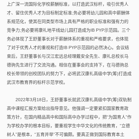
上广深一流国际化学校薪酬标准，以打造武汉标杆，吸引优秀人
才、留住优秀人才为目标制定标准;务必要将幼儿园和高中薪酬体
系规范化，使其在同类型市场上具有严格的职业标准和强有力的
竞争力;务必要将康礼地平线幼儿园打造成为IB PYP示范园。三个
务必体现了王舒董事长对于薪酬体系的重视和严格要求，也体现
了对于优秀人才的重视和打造IB PYP示范园的必然决心。会议结
束后，王舒董事长与汉江宏远总经理戴安全先生、康礼总校长马
德驹先生进行了交流沟通。相信在董事会的支持下，在马德驹总
校长带领的创校团队的努力下，必将武汉康礼高级中学(筹)打造成
武汉市教育界的标杆示范学校。
2022年3月18日，王舒董事长就武汉康礼高级中学(筹)双轨制
高中课程汇报方案给出指导意见。他强调一定要紧扣国家教育政
策方针，在国内精品高中和国际高中办学过程中，把“为国育人”作
为学校办学的根本目标，要重视学生中华文化的传统教育，“立德
树人”是根本，“五育并举”不可偏颇。要真正做到国际教育本土