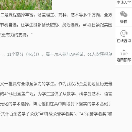
申请入学
；二是课程选择丰富，涵盖理工、商科、艺术等多个方向，全方
微信
、节奏自选，让学生能够扬长避短、灵活选课。
项目紧跟美国
AP
供更有力的支持。
”
在线咨询
），
个高分（
分），高一
人参加
考试，
人次获得单
11
4/5
70
AP
61
返回顶部
批又一批具有全球竞争力的学生。作为武汉乃至湖北地区历史最
设的
科目涵盖广泛，为学生提供了从数学、科学到艺术、语言
AP
元化的学术选择，帮助他们在高中阶段打下坚实的学术基础；
共计百余名学子荣获“
特级荣誉学者奖”、“
荣誉学者奖”和
AP
AP