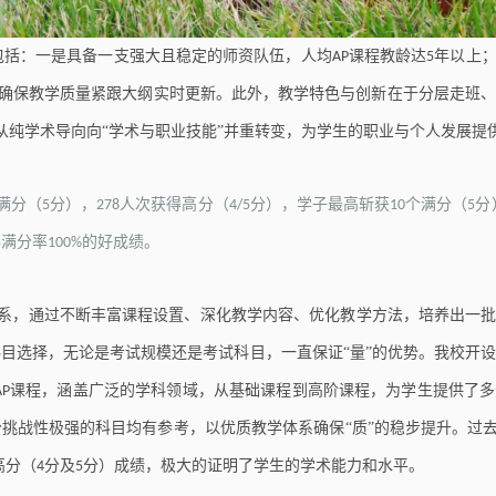
包括：一是具备一支强大且稳定的师资队伍，人均
课程教龄达
年以上
AP
5
确保教学质量紧跟大纲实时更新。此外，教学特色与创新在于分层走班
从纯学术导向向“学术与职业技能”并重转变，为学生的职业与个人发展提
满分（
分），
人次获得高分（
分），学子最高斩获
个满分（
分
5
278
4/5
10
5
得满分率
的好成绩。
100%
系，通过不断丰富课程设置、深化教学内容、优化教学方法，培养出一
科目选择，无论是考试规模还是考试科目，一直保证“量”的优势。我校开
课程，涵盖广泛的学科领域，从基础课程到高阶课程，为学生提供了多
AP
挑战性极强的科目均有参考，以优质教学体系确保“质”的稳步提升。过去
高分（
分及
分）成绩，极大的证明了学生的学术能力和水平。
4
5