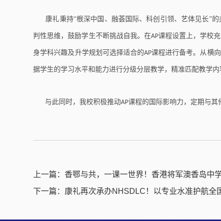
康礼秉持“根深中国、融荟国际、科创引领、艺体见长”的
判性思维，鼓励学生不断挑战自我。在
课程设置上，学校充
AP
身学科兴趣及升学规划可选择适合的
课程进行备考。从横向
AP
据学生的学习水平和能力进行分级分层教学，精准匹配教学内
与此同时，我校积极推动
课程的国际影响力，定期与其
AP
上一篇：
香鄂与共，一课一世界！香港将军澳香岛中
下一篇：
康礼再次承办NHSDLC！以专业水准护航全