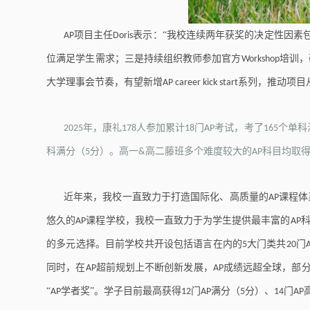
项目主任
表示：
“
我校连续两年获奖的决定性因素
AP
Doris
位满足学生需求；三是持续组织教师参加官方
培训，
Workshop
大学理事会节奏，有望新增
系列，推动项目
AP career kick start
年，康礼
人参加累计
门
考试，考了
个单科
2025
178
18
AP
165
科满分（
分）。高一
高二藤班多个难度较大的
科目均取
5
&
AP
近年来，我校一直致力于打造国际化、高质量的
课程体
AP
悠久的
课程学校，我校一直致力于为学生提供最丰富的
AP
AP
的多元选择。目前学校共开设包括语言在内的
大门类共
门
5
20
同时，在
超前规划上不断创新发展，
成绩远超全球，部分
AP
AP
“
学者奖”。学子目前最高获得
门
满分（
分）、
门
AP
12
AP
5
14
AP