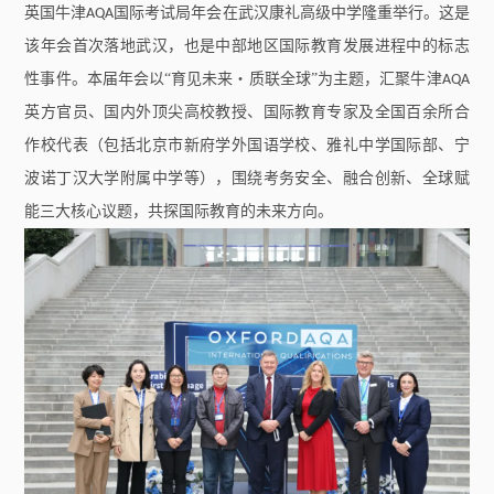
英国牛津
国际考试局年会在武汉康礼高级中学隆重举行。这是
AQA
该年会首次落地武汉，也是中部地区国际教育发展进程中的标志
性事件。本届年会以“育见未来・质联全球”为主题，汇聚牛津
AQA
英方官员、国内外顶尖高校教授、国际教育专家及全国百余所合
作校代表（包括北京市新府学外国语学校、雅礼中学国际部、宁
波诺丁汉大学附属中学等），围绕考务安全、融合创新、全球赋
能三大核心议题，共探国际教育的未来方向。