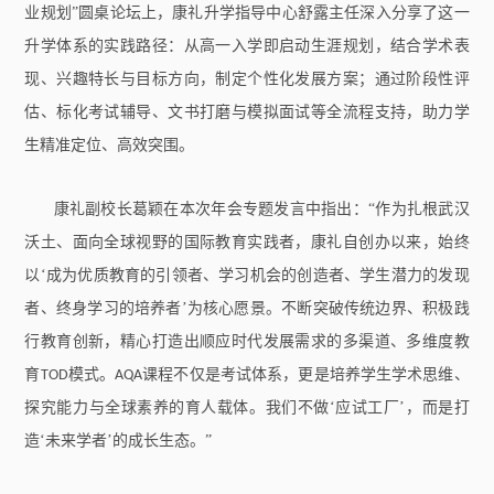
业规划”圆桌论坛上，康礼升学指导中心舒露主任深入分享了这一
升学体系的实践路径：从高一入学即启动生涯规划，结合学术表
现、兴趣特长与目标方向，制定个性化发展方案；通过阶段性评
估、标化考试辅导、文书打磨与模拟面试等全流程支持，助力学
生精准定位、高效突围。
康礼副校长葛颖在本次年会专题发言中指出：“作为扎根武汉
沃土、面向全球视野的国际教育实践者，康礼自创办以来，始终
以‘成为优质教育的引领者、学习机会的创造者、学生潜力的发现
者、终身学习的培养者’为核心愿景。不断突破传统边界、积极践
行教育创新，精心打造出顺应时代发展需求的多渠道、多维度教
育
模式。
课程不仅是考试体系，更是培养学生学术思维、
TOD
AQA
探究能力与全球素养的育人载体。我们不做‘应试工厂’，而是打
造‘未来学者’的成长生态。”