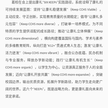
葛校在会上提出康礼“
”实践路径，系统诠释了康礼的
SIX KEEPs
可持续发展蓝图：坚持“让康礼稳健发展”（
），
Keep CCHS Viable
主动应变、守正创新，实现教育质量的长期稳定；倡导“让康礼多
元包容”（
），打破单一培养模式，为不同
Keep CCHS more diverse
特质的学生提供适配的成长路径；推动“让康礼立体伸展”（
Keep
），横向构建覆盖国际与国内、学术与素养
CCHS more dimensional
的多维教育矩阵，纵向打造“
”贯通式育人生态；激发“让康礼
K12+
活力迸发”（
），融合公办底蕴、民办机制
Keep CCHS more vibrant
与专业服务，释放办学新动能；践行“让康礼有机生长”（
Keep
），以学生为中心，让资源真正服务于人的全面
CCHS more organic
发展；迈向“让康礼开放共赢”（
），突破
Keep CCHS more expansive
校园边界，输出优质资源，拓展升学新路径，助力学生走向更广
阔的世界。这六个“
”，既是战略方向，更是康礼面向未来的
KEEPs
坚定承诺。