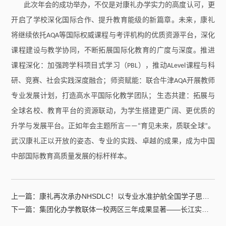
此次年会的成功举办，不仅是对康礼办学实力的高度认可，更
开启了学校深化国际合作、提升教育能级的新篇章。未来，康礼
将继续依托
AQA等国际权威课程与考评机构的优质资源平台，深化
课程建设与教学协同，不断拓展国际化教育的广度与深度。推进
课程深化：加强跨学科项目式学习（PBL），推动ALevel课程与科
研、竞赛、社会实践深度融合；师资赋能：联合牛津AQA开展教师
专业发展计划，打造高水平国际化教学团队； 生态共建：拓展与
全球名校、教育平台的资源联动，为学生搭建更广阔、更优质的
升学与发展平台。正如年会主题所言——“育见未来，质联全球”。
武汉康礼正以开放的姿态、专业的实践、卓越的成果，成为中国
中部国际教育高质量发展的标杆样本。
上一篇：
康礼再次承办NHSDLC！以专业水准护航全国学子思辨之旅！
下一篇：
集团化办学教联体一校两区三年成果显著——长江实验学校初中部康礼校区多次在各区联考中取得优异成绩