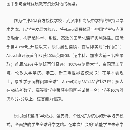
国中部与全球优质教育资源对话的桥梁。
作为牛津
官方授权学校，武汉康礼高级中学始终坚持以学
AQA
术为本、以学生发展为核心，将
课程体系与中国学生特点深
ALevel
度融合，构建起科学、系统、高效的国际化课程实施路径。国际
部自
班开设以来，康礼屡创佳绩，首届即实现“开门红”：
ALevel
班开设首年即获
英国
、港中科、加拿大前三名校录
ALevel
100%
G5
取；首届
牛剑班再创奇迹：
被剑桥大学、帝国理工学
ALevel
100%
院、伦敦大学学院、港三、新二等世界名校录取！在学术表现
上，康礼学子同样闪耀全球：
实考
占比
；多人
ALevel
3A*/4A*
71%
在
统考数学、高等数学中荣获中国区考试第一名！学子
雅
AS
100%
思均分
分以上，语言能力领跑。
7
康礼始终坚持“早规划、强支持、个性化”为核心的升学培养模
式，全面护航学生全球升学之路。在本次年会的“赋能学生未来学