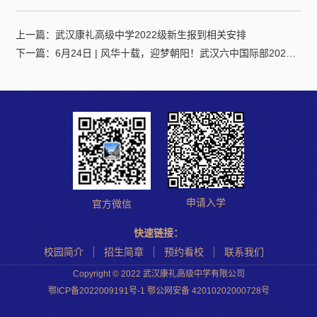
上一篇：
武汉康礼高级中学2022级新生报到相关安排
下一篇：
6月24日 | 风华十载，迎梦朝阳！武汉六中国际部2022届毕业典礼暨康礼高级中学落成典礼邀您共赏！
申请入学
官方微信
快速链接：
校园简介
招生简章
预约看校
联系我们
Copyright © 2022 武汉康礼高级中学有限公司
鄂ICP备2022009191号-1 鄂公网安备 42010202000728号